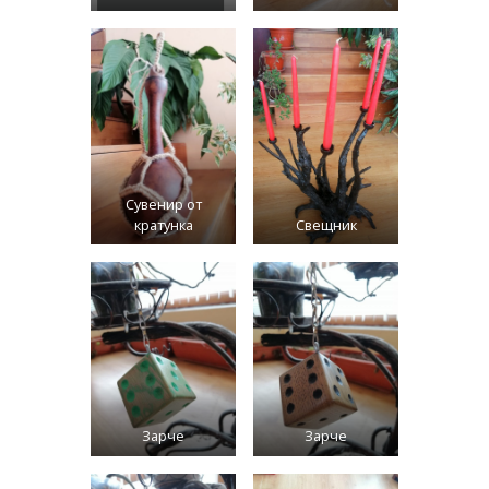
Сувенир от
кратунка
Свещник
Зарче
Зарче