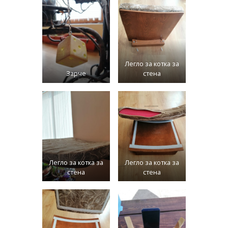
Легло за котка за
Зарче
стена
Легло за котка за
Легло за котка за
стена
стена