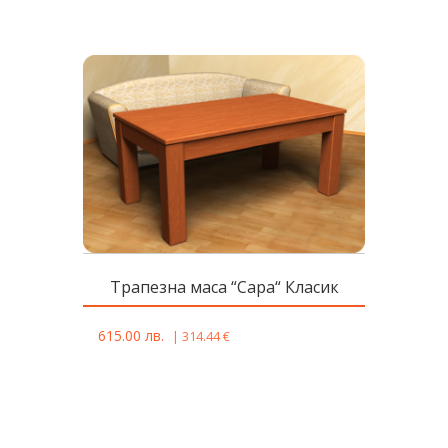
Tрапезна масa “Сара“ Класик
615.00
лв.
|
314.44
€