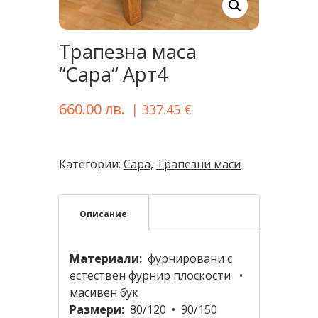
Tрапезна масa
“Сара“ Арт4
660.00
лв.
|
337.45
€
Категории:
Сара
,
Трапезни маси
Описание
Материали:
фурнировани с
естествен фурнир плоскости •
масивен бук
Размери:
80/120 • 90/150