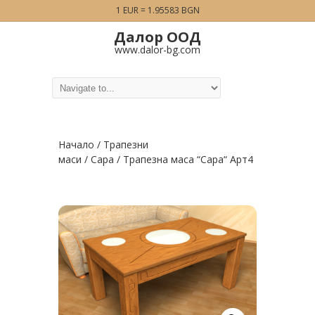
1 EUR = 1.95583 BGN
Далор ООД
www.dalor-bg.com
Начало
/
Трапезни
маси
/
Сара
/ Tрапезна масa “Сара“ Арт4