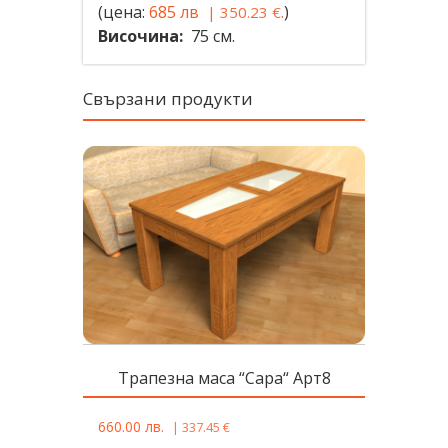
(цена:
685 лв
.
)
|
350.23
€
Височина:
75 см.
Свързани продукти
Tрапезна масa “Сара“ Арт8
660.00
лв.
|
337.45
€