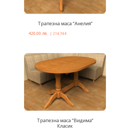
Трапезна маса “Анелия“
420.00
лв.
|
214.74
€
Трапезна маса “Видима“
Класик