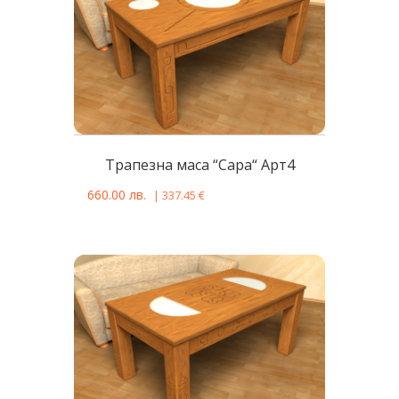
Tрапезна масa “Сара“ Арт4
660.00
лв.
|
337.45
€