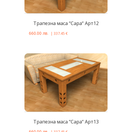
Tрапезна масa “Сара“ Арт12
660.00
лв.
|
337.45
€
Tрапезна масa “Сара“ Арт13
660.00
лв.
|
337.45
€