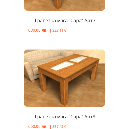
Tрапезна масa “Сара“ Арт7
630.00
лв.
|
322.11
€
Tрапезна масa “Сара“ Арт8
660.00
лв.
|
337.45
€