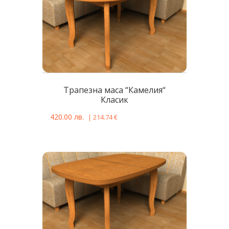
Трапезна маса “Камелия“
Класик
420.00
лв.
|
214.74
€