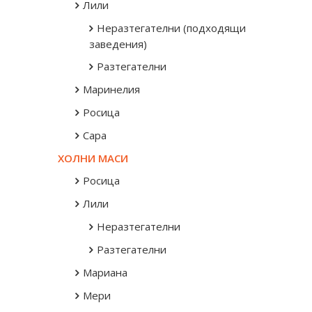
Лили
Неразтегателни (подходящи за
заведения)
Разтегателни
Маринелия
Росица
Сара
ХОЛНИ МАСИ
Росица
Лили
Неразтегателни
Разтегателни
Мариана
Мери