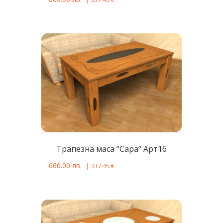
Tрапезна масa “Сара“ Арт16
660.00
лв.
|
337.45
€