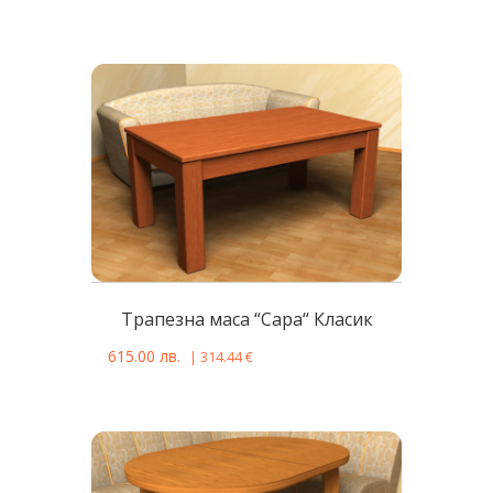
Tрапезна масa “Сара“ Класик
615.00
лв.
|
314.44
€