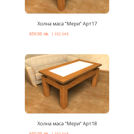
Холна маса “Мери“ Арт17
650.00
лв.
|
332.34
€
Холна маса “Мери“ Арт18
650.00
лв.
|
332.34
€