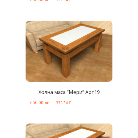
Холна маса “Мери“ Арт19
650.00
лв.
|
332.34
€