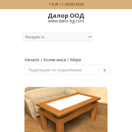
1 EUR = 1.95583 BGN
Далор ООД
www.dalor-bg.com
Начало
/
Холни маси
/ Мери