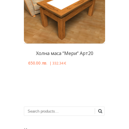
Холна маса “Мери“ Арт20
650.00
лв.
|
332.34
€